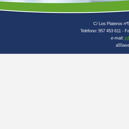
C/ Los Plateros n
Teléfono: 957 453 611 - F
e-mail:
in
a55ase